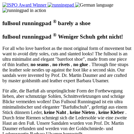
®
fullsoul runningpad
barely a shoe
®
fullsoul runningpad
Weniger Schuh geht nicht!
For all who love barefoot as the most original form of movement but
want to avoid dirty soles, cuts and slanted looks! The fullsoul is an
ultra minimalist and elegant "barefoot shoe", made from one piece
of thin leather,
no seams
,
no rivets
,
no glue
. Through fine straps
the leather sole nestles up against the foot like a second skin. Our
sandals were invented by Prof. Dr. Martin Daumer and are crafted
by master goldsmith and leather expert Barbara Ulsamer.
Für alle, die Barfuß als ursprünglichste Form der Fortbewegung
lieben, aber schmutzige Sohlen, Schnittverletzungen und schräge
Blicke vermeiden wollen! Das Fullsoul Runningpad ist ein ultra
minimalistischer und eleganter "Barfußschuh", gefertigt aus einem
Stück dünnem Leder,
keine Naht
,
keine Nieten
,
keine Kleber
.
Durch feine Riemen schmiegt sich die Ledersohle wie eine zweite
Haut an den Fuß. Unsere Sandalen wurden von Prof. Dr. Martin
Daumer erfunden und werden von der Goldschmiede- und
Lederexpertin Barbara Ulsamer hergestellt.