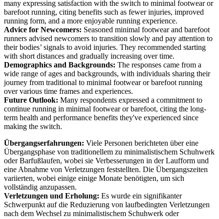
many expressing satisfaction with the switch to minimal footwear or
barefoot running, citing benefits such as fewer injuries, improved
running form, and a more enjoyable running experience.
Advice for Newcomers:
Seasoned minimal footwear and barefoot
runners advised newcomers to transition slowly and pay attention to
their bodies’ signals to avoid injuries. They recommended starting
with short distances and gradually increasing over time.
Demographics and Backgrounds:
The responses came from a
wide range of ages and backgrounds, with individuals sharing their
journey from traditional to minimal footwear or barefoot running
over various time frames and experiences.
Future Outlook:
Many respondents expressed a commitment to
continue running in minimal footwear or barefoot, citing the long-
term health and performance benefits they've experienced since
making the switch.
Übergangserfahrungen:
Viele Personen berichteten über eine
Übergangsphase von traditionellem zu minimalistischem Schuhwerk
oder Barfußlaufen, wobei sie Verbesserungen in der Laufform und
eine Abnahme von Verletzungen feststellten. Die Übergangszeiten
variierten, wobei einige einige Monate benötigten, um sich
vollständig anzupassen.
Verletzungen und Erholung:
Es wurde ein signifikanter
Schwerpunkt auf die Reduzierung von laufbedingten Verletzungen
nach dem Wechsel zu minimalistischem Schuhwerk oder