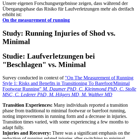
Unsere eigenen Forschungsergebnisse zeigen, dass während der
Übergangsphase das Risiko für Laufverletzungen mehr als dreifach
erhöht ist:
On the measurement of running
Study: Running Injuries of Shod vs.
Minimal
Studie: Laufverletzungen bei
"Beschlagen" vs. Minimal
Survey conducted in context of
"On The Measurement of Running
Style 1: Risks and Benefits in Transitioning To Barefoot/Minimal
Footwear Running"
M. Daumer PhD, C. Kleinmond PhD, C. Stolle
MSC, C. Lederer PhD, M. Hilgers MD, M. Walther MD
Transition Experiences:
Many individuals reported a transition
phase from traditional to minimal footwear or barefoot running,
noting improvements in running form and a decrease in injuries.
Transition times varied, with some experiencing a few months to
adapt fully.
Injuries and Recovery:
There was a significant emphasis on the
reduction of running-related injuries after switching to minimal