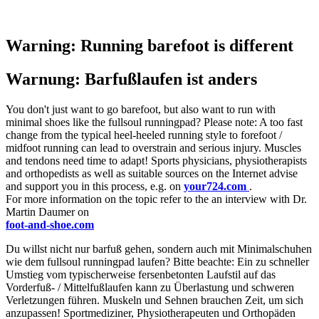
Warning: Running barefoot is different
Warnung: Barfußlaufen ist anders
You don't just want to go barefoot, but also want to run with
minimal shoes like the fullsoul runningpad? Please note: A too fast
change from the typical heel-heeled running style to forefoot /
midfoot running can lead to overstrain and serious injury. Muscles
and tendons need time to adapt! Sports physicians, physiotherapists
and orthopedists as well as suitable sources on the Internet advise
and support you in this process, e.g. on
your724.com
.
For more information on the topic refer to the an interview with Dr.
Martin Daumer on
foot-and-shoe.com
Du willst nicht nur barfuß gehen, sondern auch mit Minimalschuhen
wie dem fullsoul runningpad laufen? Bitte beachte: Ein zu schneller
Umstieg vom typischerweise fersenbetonten Laufstil auf das
Vorderfuß- / Mittelfußlaufen kann zu Überlastung und schweren
Verletzungen führen. Muskeln und Sehnen brauchen Zeit, um sich
anzupassen! Sportmediziner, Physiotherapeuten und Orthopäden