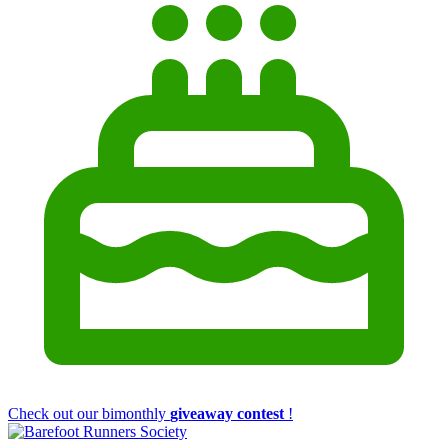
Check out our bimonthly
giveaway contest
!