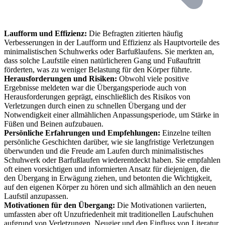
Laufform und Effizienz:
Die Befragten zitierten häufig
Verbesserungen in der Laufform und Effizienz als Hauptvorteile des
minimalistischen Schuhwerks oder Barfußlaufens. Sie merkten an,
dass solche Laufstile einen natürlicheren Gang und Fußauftritt
förderten, was zu weniger Belastung für den Körper führte.
Herausforderungen und Risiken:
Obwohl viele positive
Ergebnisse meldeten war die Übergangsperiode auch von
Herausforderungen geprägt, einschließlich des Risikos von
Verletzungen durch einen zu schnellen Übergang und der
Notwendigkeit einer allmählichen Anpassungsperiode, um Stärke in
Füßen und Beinen aufzubauen.
Persönliche Erfahrungen und Empfehlungen:
Einzelne teilten
persönliche Geschichten darüber, wie sie langfristige Verletzungen
überwunden und die Freude am Laufen durch minimalistisches
Schuhwerk oder Barfußlaufen wiederentdeckt haben. Sie empfahlen
oft einen vorsichtigen und informierten Ansatz für diejenigen, die
den Übergang in Erwägung ziehen, und betonten die Wichtigkeit,
auf den eigenen Körper zu hören und sich allmählich an den neuen
Laufstil anzupassen.
Motivationen für den Übergang:
Die Motivationen variierten,
umfassten aber oft Unzufriedenheit mit traditionellen Laufschuhen
aufgrund von Verletzungen, Neugier und den Einfluss von Literatur