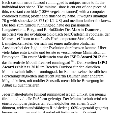
Each custom-made fullsoul runningpad is unique, made to fit the
individual foot shape. The minimal shoe is cut out of one piece of
thin, resistant cowhide (100% vegetable tanned) with a computer-
controlled cutting plotter and finished by hand. It weighs ultralight
70 g with shoe size 43 EU (9 1/2 US) and medium leather thickness.
Die Idee zum fullsoul runningpad hatte der passionierte
Langstrecken-, Berg- und Barfußläufer
Dr. Martin Daumer
,
inspiriert von der evolutionsbiologisch begrÜndeten Hypothese, der
Mensch sei "born to run" - als Hochtemperatur-Vorderfuß-
Langstreckenläufer, der sich mit seiner außergewöhnlichen
Ausdauer bei der Jagd in der Evolution durchsetzen konnte. Über
viele Jahre entwickelte und testete er verschiedene Minimalschuh-
Prototypen. Ein erster Meilenstein war der
ISPO Award 2012
für
®
das fersenfreie Modell freeheel runningpad
. Den zweiten
ISPO
Award erhielt er 2016
im Bereich Outdoor für den aktuellen
Minimalschuh fullsoul runningpad. Im Rahmen seiner beruflichen
Forschungstätigkeiten untersucht Martin Daumer unter anderem
Möglichkeiten, mit mobiler Sensorik menschliche Bewegung im
Alltag zu quantifizieren.
Jeder maßgefertigte fullsoul runningpad ist ein Unikat, passgenau
für die individuelle Fußform gefertigt. Der Minimalschuh wird mit
einem computergesteuerten Schneidplotter aus einem Stück
dünnem, widerstandsfähigem Rindsleder (100% vegetabil gegerbt)
herausgeschnitten und in Handarbeit fertiggestellt. Er wiegt